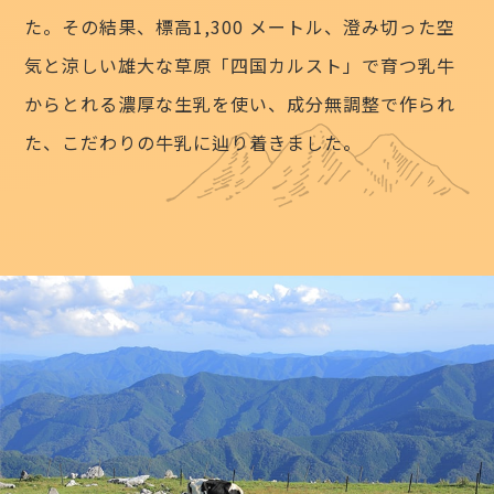
た。その結果、標高1,300 メートル、澄み切った空
気と涼しい雄大な草原「四国カルスト」で育つ乳牛
からとれる濃厚な生乳を使い、成分無調整で作られ
た、こだわりの牛乳に辿り着きました。